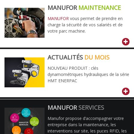
MANUFOR
MAINTENANCE
MANUFOR
vous permet de prendre en
charge la sécurité de vos salariés et de
votre parc machine.
ACTUALITÉS
DU MOIS
NOUVEAU PRODUIT : clés
dynamométriques hydrauliques de la série
HMT ENERPAC
MANUFOR
SERVICES
Manufor propose d’accompagner votre
entreprise dans la maintenance, les
interventions sur site, les puces RFID, les