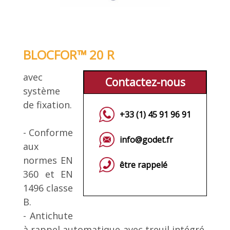
BLOCFOR™ 20 R
avec
Contactez-nous
système
de fixation.
+33 (1) 45 91 96 91
- Conforme
info@godet.fr
aux
normes EN
être rappelé
360 et EN
1496 classe
B.
- Antichute
à rappel automatique avec treuil intégré,