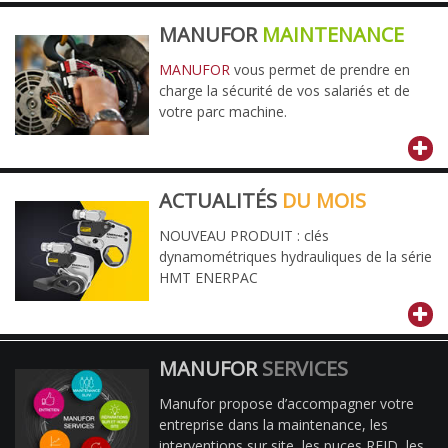
MANUFOR
MAINTENANCE
MANUFOR
vous permet de prendre en
charge la sécurité de vos salariés et de
votre parc machine.
ACTUALITÉS
DU MOIS
NOUVEAU PRODUIT : clés
dynamométriques hydrauliques de la série
HMT ENERPAC
MANUFOR
SERVICES
Manufor propose d’accompagner votre
entreprise dans la maintenance, les
interventions sur site, les puces RFID, les