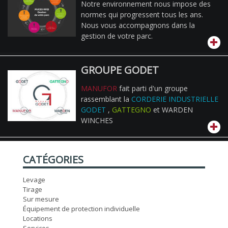
Notre environnement nous impose des
normes qui progressent tous les ans.
Nous vous accompagnons dans la
gestion de votre parc.
GROUPE GODET
MANUFOR
fait parti d'un groupe
rassemblant la
CORDERIE INDUSTRIELLE
GODET
,
GATTEGNO
et WARDEN
WINCHES
CATÉGORIES
Levage
Tirage
Sur mesure
Équipement de protection individuelle
Locations