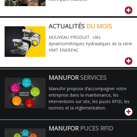
ACTUALITÉS
DU MOIS
NOUVEAU PRODUIT : clés
dynamométriques hydrauliques de la série
HMT ENERPAC
MANUFOR
SERVICES
Manufor propose d’accompagner votre
entreprise dans la maintenance, les
interventions sur site, les puces RFID, les
normes et la réglementation.
MANUFOR
PUCES RFID