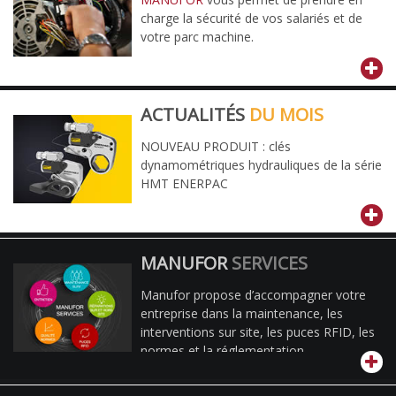
charge la sécurité de vos salariés et de
votre parc machine.
ACTUALITÉS
DU MOIS
NOUVEAU PRODUIT : clés
dynamométriques hydrauliques de la série
HMT ENERPAC
MANUFOR
SERVICES
Manufor propose d’accompagner votre
entreprise dans la maintenance, les
interventions sur site, les puces RFID, les
normes et la réglementation.