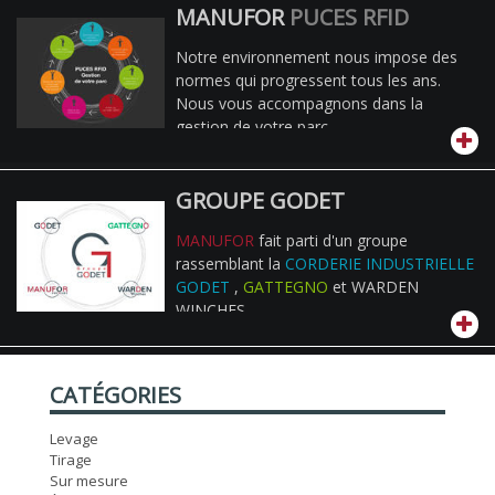
MANUFOR
PUCES RFID
Notre environnement nous impose des
normes qui progressent tous les ans.
Nous vous accompagnons dans la
gestion de votre parc.
GROUPE GODET
MANUFOR
fait parti d'un groupe
rassemblant la
CORDERIE INDUSTRIELLE
GODET
,
GATTEGNO
et WARDEN
WINCHES
CATÉGORIES
Levage
Tirage
Sur mesure