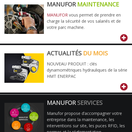
MANUFOR
MAINTENANCE
MANUFOR
vous permet de prendre en
charge la sécurité de vos salariés et de
votre parc machine.
ACTUALITÉS
DU MOIS
NOUVEAU PRODUIT : clés
dynamométriques hydrauliques de la série
HMT ENERPAC
MANUFOR
SERVICES
Manufor propose d’accompagner votre
entreprise dans la maintenance, les
interventions sur site, les puces RFID, les
normes et la réglementation.