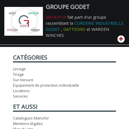
GROUPE GODET
MANUFOR
fait parti d'un groupe
rassemblant la
CORDERIE INDUSTRIELLE
GODET
,
GATTEGNO
et WARDEN
WINCHES
CATÉGORIES
Levage
Tirage
Sur mesure
Équipement de protection individuelle
Locations
Services
ET AUSSI
Catalogues Manufor
Mentions légales