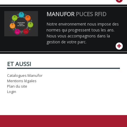
MANUFOR
PUCES RFID
Notre environnement nous impose des
normes qui progressent tous les ans.
Nous vous accompagnons dans la
gestion de votre parc.
ET AUSSI
Catalogues Manufor
Mentions légales
Plan du site
Login