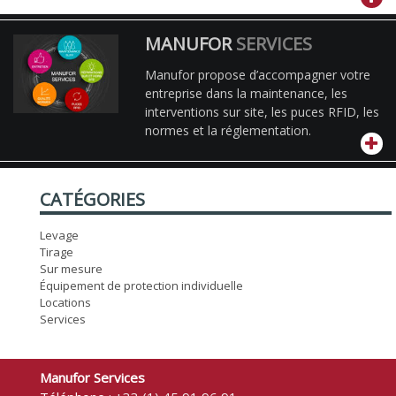
MANUFOR
SERVICES
Manufor propose d’accompagner votre
entreprise dans la maintenance, les
interventions sur site, les puces RFID, les
normes et la réglementation.
CATÉGORIES
Levage
Tirage
Sur mesure
Équipement de protection individuelle
Locations
Services
Manufor Services