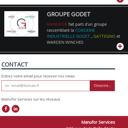
GROUPE GODET
MANUFOR
fait parti d'un groupe
rassemblant la
CORDERIE
INDUSTRIELLE GODET
,
GATTEGNO
et
WARDEN WINCHES
CONTACT
Entrez votre email pour recevoir nos news
S'inscrire...
Manufor Services sur les réseaux
Manufor Services