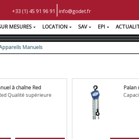
+33 (1) 45 91 96 91
info@godet.fr
SUR MESURES
LOCATION
SAV
EPI
ACTUALI
Appareils Manuels
nuel à chaîne Red
Palan 
d Qualité supérieure
Capaci