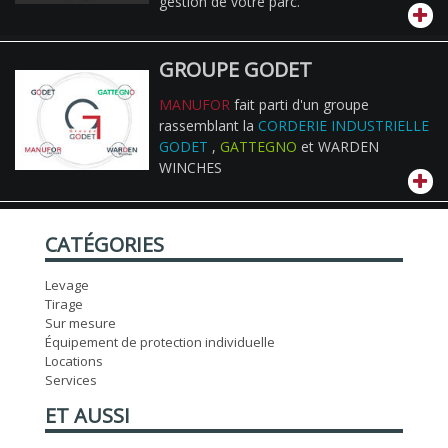
gestion de votre parc.
GROUPE GODET
MANUFOR
fait parti d'un groupe
rassemblant la
CORDERIE INDUSTRIELLE
GODET
,
GATTEGNO
et WARDEN
WINCHES
CATÉGORIES
Levage
Tirage
Sur mesure
Équipement de protection individuelle
Locations
Services
ET AUSSI