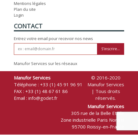
Mentions légales
Plan du site
Login
CONTACT
Entrez votre email pour recevoir nos news
S'inscrire...
Manufor Services sur les réseaux
Manufor Services
© 2016-2020
Téléphone :
+33 (1) 45 91 96 91
Manufor Services
FAX : +33 (1) 48 67 61 86
| Tous droits
Email :
info@godet.fr
réservés.
Manufor Services
305 rue de la Belle Etoile
Zone industrielle Paris Nord II
95700 Roissy-en-France