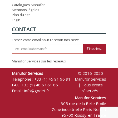
Catalogues Manufor
Mentions légales
Plan du site
Login
CONTACT
Entrez votre email pour recevoir nos news
S'inscrire...
Manufor Services sur les réseaux
Manufor Services
© 2016-2020
Téléphone :
+33 (1) 45 91 96 91
Manufor Services
FAX : +33 (1) 48 67 61 86
| Tous droits
Email :
info@godet.fr
réservés.
Manufor Services
305 rue de la Belle Etoile
Zone industrielle Paris Nord II
95700 Roissy-en-France