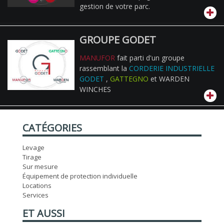
gestion de votre parc.
GROUPE GODET
MANUFOR
fait parti d'un groupe
rassemblant la
CORDERIE INDUSTRIELLE
GODET
,
GATTEGNO
et WARDEN
WINCHES
CATÉGORIES
Levage
Tirage
Sur mesure
Équipement de protection individuelle
Locations
Services
ET AUSSI