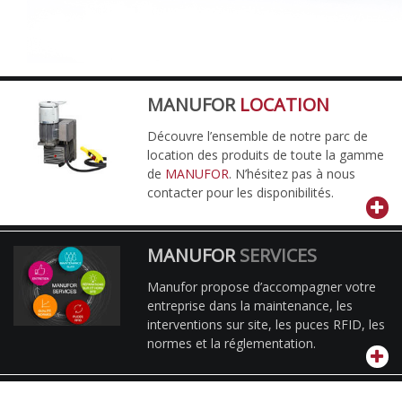
MANUFOR
LOCATION
Découvre l’ensemble de notre parc de
location des produits de toute la gamme
de
MANUFOR
. N’hésitez pas à nous
contacter pour les disponibilités.
MANUFOR
SERVICES
Manufor propose d’accompagner votre
entreprise dans la maintenance, les
interventions sur site, les puces RFID, les
normes et la réglementation.