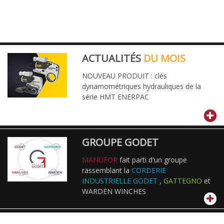
ACTUALITÉS
DU MOIS
NOUVEAU PRODUIT : clés
dynamométriques hydrauliques de la
série HMT ENERPAC
GROUPE GODET
MANUFOR
fait parti d'un groupe
rassemblant la
CORDERIE
INDUSTRIELLE GODET
,
GATTEGNO
et
WARDEN WINCHES