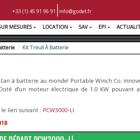
+33 (1) 45 91 96 91
info@godet.fr
SUR MESURES
LOCATION
SAV
EPI
ACTUALI
atterie
Kit Treuil À Batterie
estan à batterie au monde! Portable Winch Co. innov
Doté d’un moteur électrique de 1.0 KW pouvant acc
le lien suivant :
PCW3000-LI
018