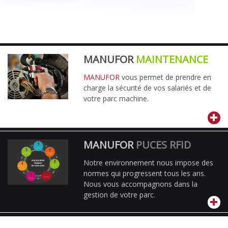
MANUFOR
MAINTENANCE
MANUFOR
vous permet de prendre en
charge la sécurité de vos salariés et de
votre parc machine.
MANUFOR
PUCES RFID
Notre environnement nous impose des
normes qui progressent tous les ans.
Nous vous accompagnons dans la
gestion de votre parc.