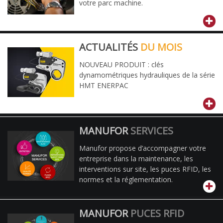
votre parc machine.
ACTUALITÉS
DU MOIS
NOUVEAU PRODUIT : clés
dynamométriques hydrauliques de la série
HMT ENERPAC
MANUFOR
SERVICES
Manufor propose d’accompagner votre
entreprise dans la maintenance, les
interventions sur site, les puces RFID, les
normes et la réglementation.
MANUFOR
PUCES RFID