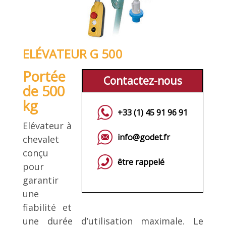
ELÉVATEUR G 500
Portée
Contactez-nous
de 500
kg
+33 (1) 45 91 96 91
Elévateur à
info@godet.fr
chevalet
conçu
être rappelé
pour
garantir
une
fiabilité et
une durée d’utilisation maximale. Le