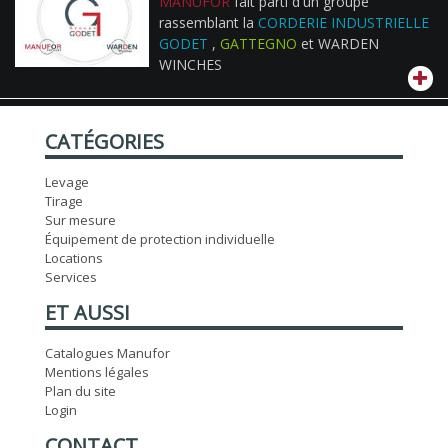
MANUFOR
fait parti d'un groupe
rassemblant la
CORDERIE INDUSTRIELLE
GODET
,
GATTEGNO
et WARDEN
WINCHES
CATÉGORIES
Levage
Tirage
Sur mesure
Équipement de protection individuelle
Locations
Services
ET AUSSI
Catalogues Manufor
Mentions légales
Plan du site
Login
CONTACT