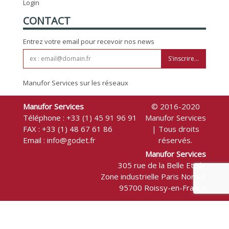
Login
CONTACT
Entrez votre email pour recevoir nos news
S'inscrire...
Manufor Services sur les réseaux
Manufor Services
© 2016-2020
Téléphone :
+33 (1) 45 91 96 91
Manufor Services
FAX : +33 (1) 48 67 61 86
| Tous droits
Email :
info@godet.fr
réservés.
Manufor Services
305 rue de la Belle Etoile
Zone industrielle Paris Nord II
95700 Roissy-en-France