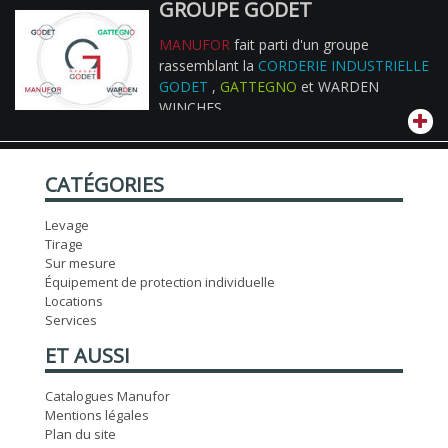
GROUPE GODET
MANUFOR
fait parti d'un groupe
rassemblant la
CORDERIE INDUSTRIELLE
GODET
,
GATTEGNO
et WARDEN
WINCHES
CATÉGORIES
Levage
Tirage
Sur mesure
Équipement de protection individuelle
Locations
Services
ET AUSSI
Catalogues Manufor
Mentions légales
Plan du site