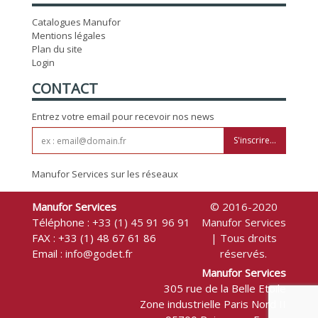
Catalogues Manufor
Mentions légales
Plan du site
Login
CONTACT
Entrez votre email pour recevoir nos news
S'inscrire...
Manufor Services sur les réseaux
Manufor Services
© 2016-2020
Téléphone :
+33 (1) 45 91 96 91
Manufor Services
FAX : +33 (1) 48 67 61 86
| Tous droits
Email :
info@godet.fr
réservés.
Manufor Services
305 rue de la Belle Etoile
Zone industrielle Paris Nord II