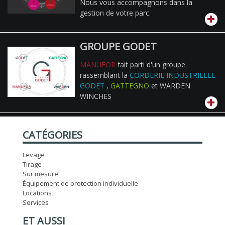
Nous vous accompagnons dans la
gestion de votre parc.
GROUPE GODET
MANUFOR
fait parti d'un groupe
rassemblant la
CORDERIE INDUSTRIELLE
GODET
,
GATTEGNO
et WARDEN
WINCHES
CATÉGORIES
Levage
Tirage
Sur mesure
Équipement de protection individuelle
Locations
Services
ET AUSSI