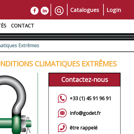
Catalogues
Login
TÉS
CONTACT
matiques Extrêmes
ONDITIONS CLIMATIQUES EXTRÊMES
Contactez-nous
+33 (1) 45 91 96 91
info@godet.fr
être rappelé