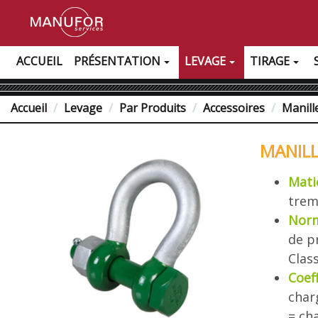
ACCUEIL
PRÉSENTATION
LEVAGE
TIRAGE
Accueil
Levage
Par Produits
Accessoires
Manill
MANILL
Mati
trem
Nor
de p
Clas
Coeff
char
= ch