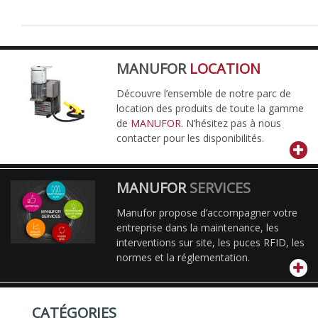
MANUFOR
LOCATION
Découvre l’ensemble de notre parc de
location des produits de toute la gamme
de
MANUFOR
. N’hésitez pas à nous
contacter pour les disponibilités.
MANUFOR
SERVICES
Manufor propose d’accompagner votre
entreprise dans la maintenance, les
interventions sur site, les puces RFID, les
normes et la réglementation.
CATÉGORIES