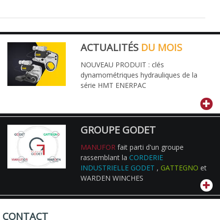
ACTUALITÉS
DU MOIS
NOUVEAU PRODUIT : clés
dynamométriques hydrauliques de la
série HMT ENERPAC
GROUPE GODET
MANUFOR
fait parti d'un groupe
rassemblant la
CORDERIE
INDUSTRIELLE GODET
,
GATTEGNO
et
WARDEN WINCHES
CONTACT