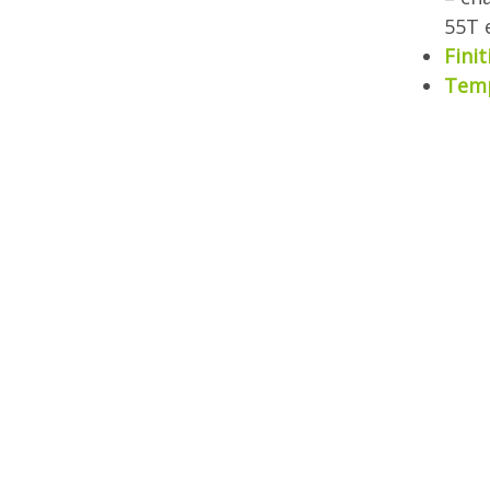
55T 
Finit
Tem