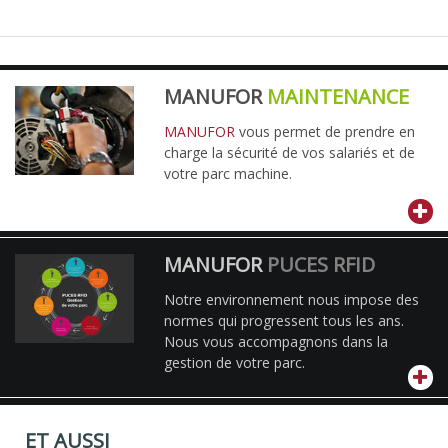
MANUFOR
MAINTENANCE
MANUFOR
vous permet de prendre en
charge la sécurité de vos salariés et de
votre parc machine.
MANUFOR
PUCES RFID
Notre environnement nous impose des
normes qui progressent tous les ans.
Nous vous accompagnons dans la
gestion de votre parc.
ET AUSSI