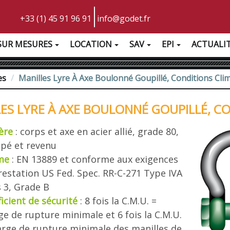
+33 (1) 45 91 96 91
info@godet.fr
SUR MESURES
LOCATION
SAV
EPI
ACTUALI
es
Manilles Lyre À Axe Boulonné Goupillé, Conditions Cli
ES LYRE À AXE BOULONNÉ GOUPILLÉ, C
ère
: corps et axe en acier allié, grade 80,
pé et revenu
me
: EN 13889 et conforme aux exigences
restation US Fed. Spec. RR-C-271 Type IVA
s 3, Grade B
icient de sécurité
: 8 fois la C.M.U. =
ge de rupture minimale et 6 fois la C.M.U.
arge de rupture minimale des manilles de