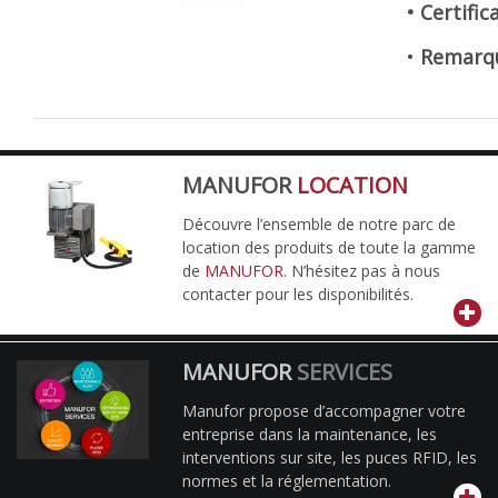
• Certific
•
Remarq
MANUFOR
LOCATION
Découvre l’ensemble de notre parc de
location des produits de toute la gamme
de
MANUFOR
. N’hésitez pas à nous
contacter pour les disponibilités.
MANUFOR
SERVICES
Manufor propose d’accompagner votre
entreprise dans la maintenance, les
interventions sur site, les puces RFID, les
normes et la réglementation.