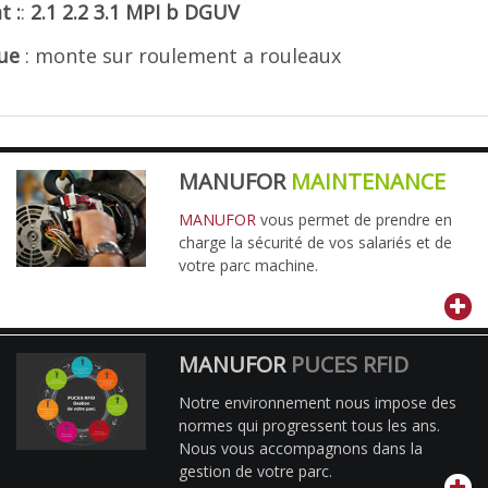
at
:
:
2.1 2.2 3.1 MPI
b
DGUV
ue
: monte sur roulement a rouleaux
MANUFOR
MAINTENANCE
MANUFOR
vous permet de prendre en
charge la sécurité de vos salariés et de
votre parc machine.
MANUFOR
PUCES RFID
Notre environnement nous impose des
normes qui progressent tous les ans.
Nous vous accompagnons dans la
gestion de votre parc.