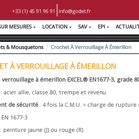
+33 (1) 45 91 96 91
info@godet.fr
SUR MESURES
LOCATION
SAV
EPI
ACTUALI
ets & Mousquetons
Crochet À Verrouillage À Émerillon
T À VERROUILLAGE À ÉMERILLON
 verrouillage à émerillon EXCEL
®
EN1677-3, grade 8
e
: acier allie, classe 80, trempe et revenu
ent de sécurité
: 4 fois la C.M.U. = charge de ruptur
: EN 1677-3
n
: peinture jaune (J) ou rouge (R)