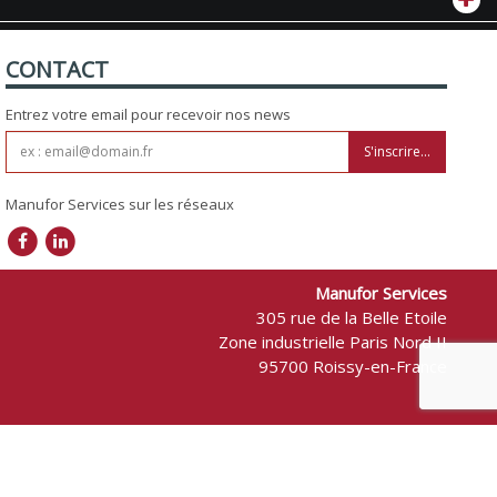
CONTACT
Entrez votre email pour recevoir nos news
S'inscrire...
Manufor Services sur les réseaux
Manufor Services
305 rue de la Belle Etoile
Zone industrielle Paris Nord II
95700 Roissy-en-France