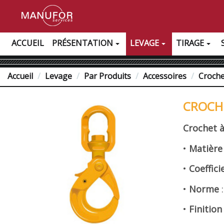
ACCUEIL
PRÉSENTATION
LEVAGE
TIRAGE
Accueil
Levage
Par Produits
Accessoires
Croch
CROCHE
Crochet à
•
Matièr
•
Coeffici
•
Norme
•
Finitio