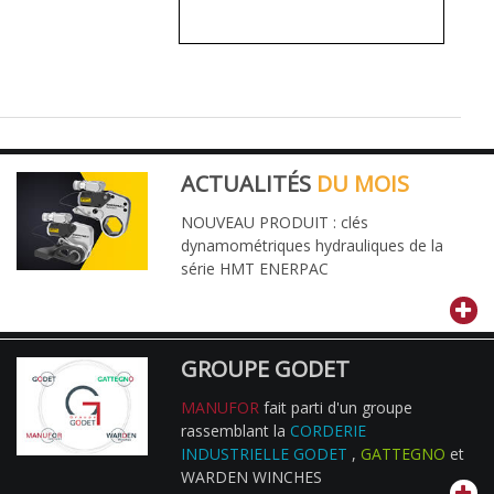
ACTUALITÉS
DU MOIS
NOUVEAU PRODUIT : clés
dynamométriques hydrauliques de la
série HMT ENERPAC
GROUPE GODET
MANUFOR
fait parti d'un groupe
rassemblant la
CORDERIE
INDUSTRIELLE GODET
,
GATTEGNO
et
WARDEN WINCHES