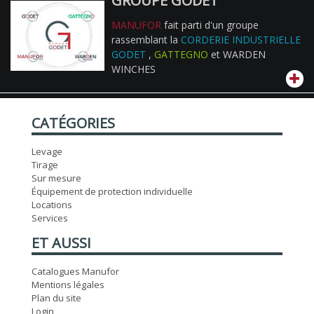
GROUPE GODET
MANUFOR
fait parti d'un groupe
rassemblant la
CORDERIE INDUSTRIELLE
GODET
,
GATTEGNO
et WARDEN
WINCHES
CATÉGORIES
Levage
Tirage
Sur mesure
Équipement de protection individuelle
Locations
Services
ET AUSSI
Catalogues Manufor
Mentions légales
Plan du site
Login