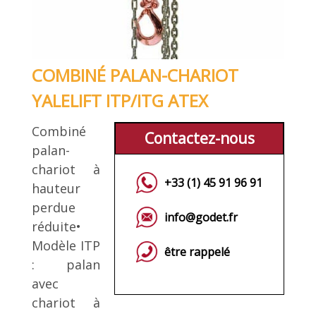
COMBINÉ PALAN-CHARIOT
YALELIFT ITP/ITG ATEX
Combiné
Contactez-nous
palan-
chariot à
+33 (1) 45 91 96 91
hauteur
perdue
info@godet.fr
réduite•
Modèle ITP
être rappelé
: palan
avec
chariot à