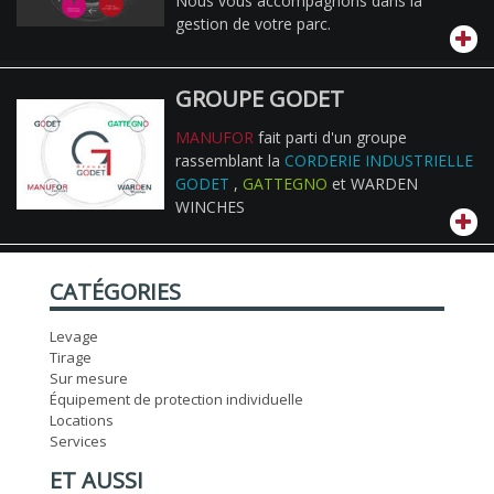
Nous vous accompagnons dans la
gestion de votre parc.
GROUPE GODET
MANUFOR
fait parti d'un groupe
rassemblant la
CORDERIE INDUSTRIELLE
GODET
,
GATTEGNO
et WARDEN
WINCHES
CATÉGORIES
Levage
Tirage
Sur mesure
Équipement de protection individuelle
Locations
Services
ET AUSSI