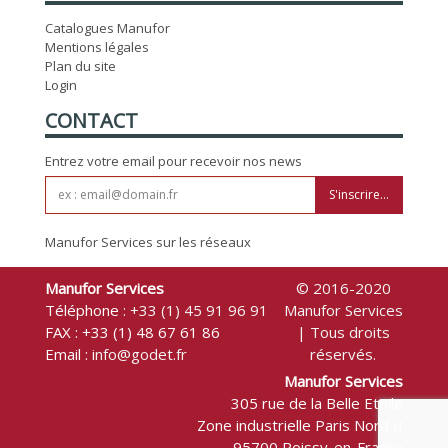
Catalogues Manufor
Mentions légales
Plan du site
Login
CONTACT
Entrez votre email pour recevoir nos news
S'inscrire...
Manufor Services sur les réseaux
Manufor Services
© 2016-2020
Téléphone :
+33 (1) 45 91 96 91
Manufor Services
FAX : +33 (1) 48 67 61 86
| Tous droits
Email :
info@godet.fr
réservés.
Manufor Services
305 rue de la Belle Etoile
Zone industrielle Paris Nord II
95700 Roissy-en-France