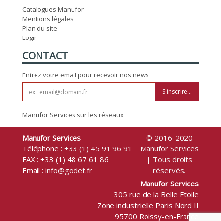
Catalogues Manufor
Mentions légales
Plan du site
Login
CONTACT
Entrez votre email pour recevoir nos news
S'inscrire...
Manufor Services sur les réseaux
Manufor Services
© 2016-2020
Téléphone :
+33 (1) 45 91 96 91
Manufor Services
FAX : +33 (1) 48 67 61 86
| Tous droits
Email :
info@godet.fr
réservés.
Manufor Services
305 rue de la Belle Etoile
Zone industrielle Paris Nord II
95700 Roissy-en-France