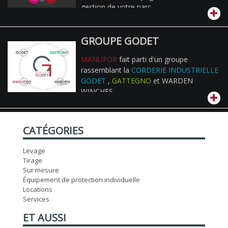
gestion de votre parc.
GROUPE GODET
MANUFOR
fait parti d'un groupe
rassemblant la
CORDERIE INDUSTRIELLE
GODET
,
GATTEGNO
et WARDEN
WINCHES
CATÉGORIES
Levage
Tirage
Sur mesure
Équipement de protection individuelle
Locations
Services
ET AUSSI