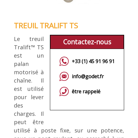
TREUIL TRALIFT TS
Le treuil
Contactez-nous
Tralift™ TS
est un
+33 (1) 45 91 96 91
palan
motorisé à
info@godet.fr
chaîne. Il
est utilisé
être rappelé
pour lever
des
charges. Il
peut être
utilisé à poste fixe, sur une potence,