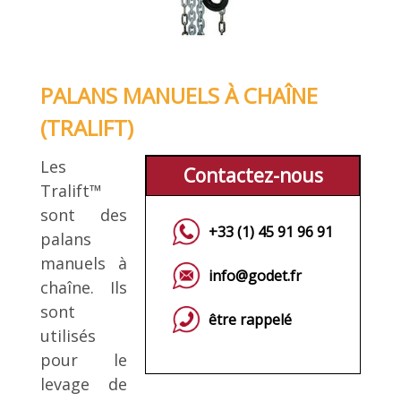
PALANS MANUELS À CHAÎNE
(TRALIFT)
Les
Contactez-nous
Tralift™
sont des
+33 (1) 45 91 96 91
palans
manuels à
info@godet.fr
chaîne. Ils
sont
être rappelé
utilisés
pour le
levage de