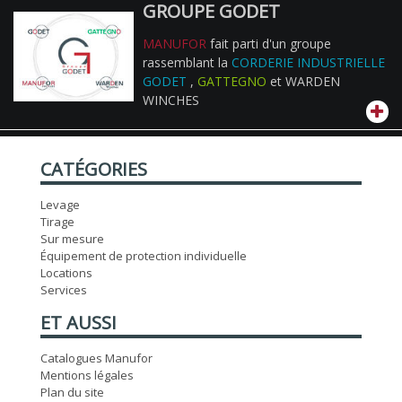
GROUPE GODET
MANUFOR
fait parti d'un groupe
rassemblant la
CORDERIE INDUSTRIELLE
GODET
,
GATTEGNO
et WARDEN
WINCHES
CATÉGORIES
Levage
Tirage
Sur mesure
Équipement de protection individuelle
Locations
Services
ET AUSSI
Catalogues Manufor
Mentions légales
Plan du site