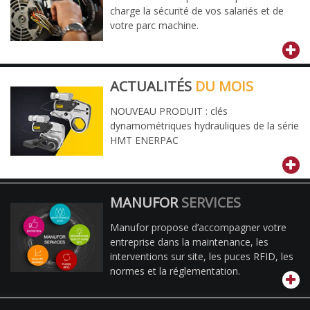
charge la sécurité de vos salariés et de
votre parc machine.
ACTUALITÉS
DU MOIS
NOUVEAU PRODUIT : clés
dynamométriques hydrauliques de la série
HMT ENERPAC
MANUFOR
SERVICES
Manufor propose d’accompagner votre
entreprise dans la maintenance, les
interventions sur site, les puces RFID, les
normes et la réglementation.