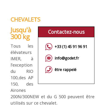
CHEVALETS
Jusqu'à
Contactez-nous
300 kg
Tous les
+33 (1) 45 91 96 91
élévateurs
info@godet.fr
IMER, à
l’exception
être rappelé
du RIO
100,des AP
150, des
Airones
200N/300NEW et du G 500 peuvent être
utilisés sur ce chevalet.