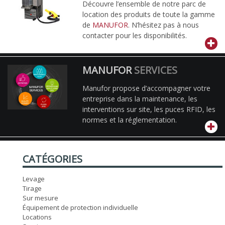
Découvre l’ensemble de notre parc de
location des produits de toute la gamme
de
MANUFOR
. N’hésitez pas à nous
contacter pour les disponibilités.
MANUFOR
SERVICES
Manufor propose d’accompagner votre
entreprise dans la maintenance, les
interventions sur site, les puces RFID, les
normes et la réglementation.
CATÉGORIES
Levage
Tirage
Sur mesure
Équipement de protection individuelle
Locations