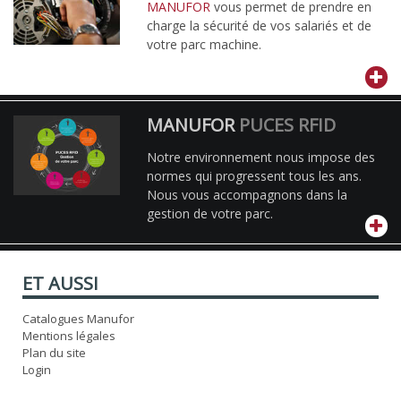
MANUFOR
vous permet de prendre en
charge la sécurité de vos salariés et de
votre parc machine.
MANUFOR
PUCES RFID
Notre environnement nous impose des
normes qui progressent tous les ans.
Nous vous accompagnons dans la
gestion de votre parc.
ET AUSSI
Catalogues Manufor
Mentions légales
Plan du site
Login