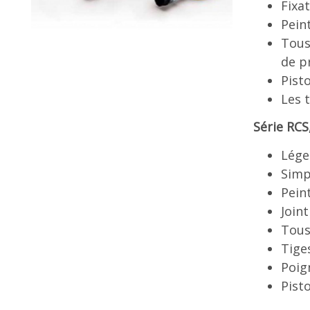
Fixa
Pein
Tous
de p
Pist
Les 
Série RCS
Lége
Simp
Pein
Join
Tous
Tige
Poig
Pist