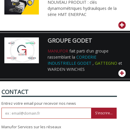
NOUVEAU PRODUIT : clés
dynamométriques hydrauliques de la
série HMT ENERPAC
GROUPE GODET
MANUFOR
fait parti d'un groupe
rassemblant la
CORDERIE
INDUSTRIELLE GODET
,
GATTEGNO
et
WARDEN WINCHES
CONTACT
Entrez votre email pour recevoir nos news
S'inscrire...
Manufor Services sur les réseaux