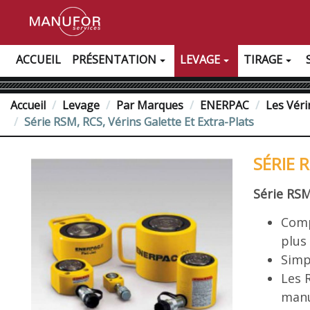
ACCUEIL
PRÉSENTATION
LEVAGE
TIRAGE
Accueil
Levage
Par Marques
ENERPAC
Les Véri
Série RSM, RCS, Vérins Galette Et Extra-Plats
SÉRIE 
Série RSM
Comp
plus
Simp
Les 
manu