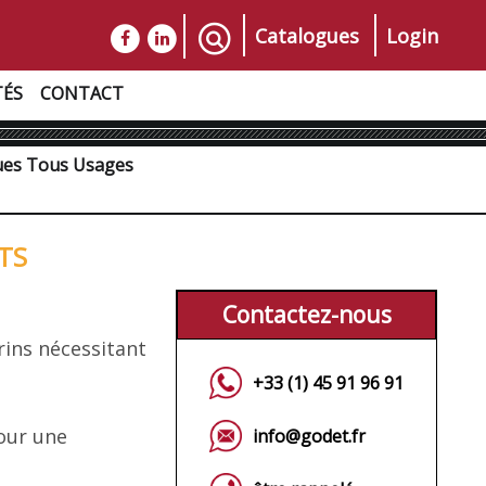
Catalogues
Login
TÉS
CONTACT
ques Tous Usages
ATS
Contactez-nous
rins nécessitant
+33 (1) 45 91 96 91
our une
info@godet.fr