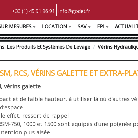
+33 (1) 45 91 96 91
info@godet.fr
SUR MESURES
LOCATION
SAV
EPI
ACTUALI
ns, Les Produits Et Systèmes De Levage
Vérins Hydrauli
RSM, RCS, VÉRINS GALETTE ET EXTRA-PL
, vérins galette
act et de faible hauteur, à utiliser là où d’autres vé
 d’espace
le effet, ressort de rappel
RSM-750, 1000 et 1500 sont équipés d’une poignée p
tention plus aisée