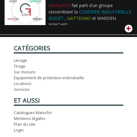
MANUFOR
fait parti d'un groupe
rassemblant la
CORDERIE INDUSTRIELLE
GODET
,
GATTEGNO
et WARDEN
WINCHES
CATÉGORIES
Levage
Tirage
Sur mesure
Équipement de protection individuelle
Locations
Services
ET AUSSI
Catalogues Manufor
Mentions légales
Plan du site
Login