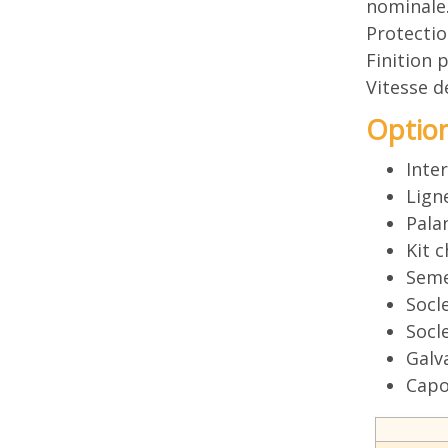
nominale
Protectio
Finition 
Vitesse 
Optio
Inte
Lign
Pala
Kit c
Semel
Socl
Socle
Galv
Capo