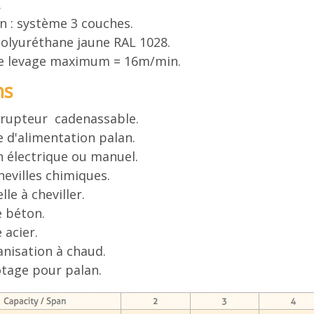
.
n : système 3 couches.
polyuréthane jaune RAL 1028.
de levage maximum = 16m/min.
ns
rrupteur cadenassable.
e d'alimentation palan.
n électrique ou manuel.
hevilles chimiques.
le à cheviller.
e béton.
 acier.
anisation à chaud.
tage pour palan.