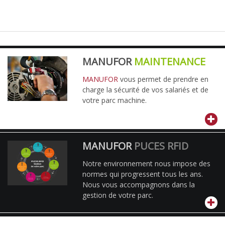
MANUFOR
MAINTENANCE
MANUFOR
vous permet de prendre en
charge la sécurité de vos salariés et de
votre parc machine.
MANUFOR
PUCES RFID
Notre environnement nous impose des
normes qui progressent tous les ans.
Nous vous accompagnons dans la
gestion de votre parc.