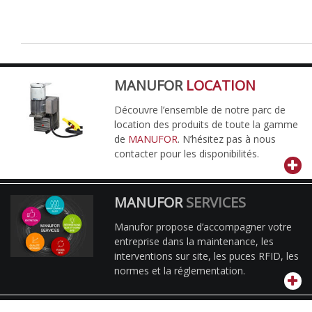
MANUFOR
LOCATION
Découvre l’ensemble de notre parc de
location des produits de toute la gamme
de
MANUFOR
. N’hésitez pas à nous
contacter pour les disponibilités.
MANUFOR
SERVICES
Manufor propose d’accompagner votre
entreprise dans la maintenance, les
interventions sur site, les puces RFID, les
normes et la réglementation.