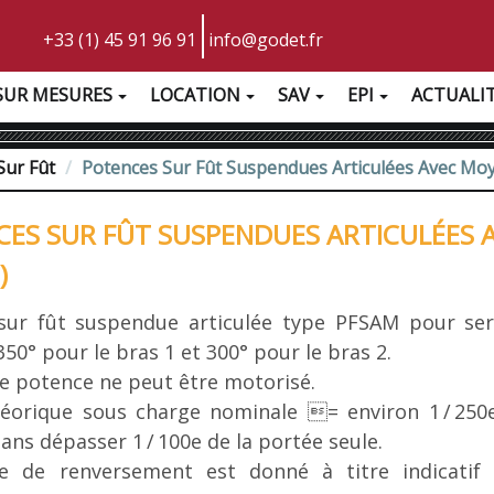
+33 (1) 45 91 96 91
info@godet.fr
SUR MESURES
LOCATION
SAV
EPI
ACTUALI
Sur Fût
Potences Sur Fût Suspendues Articulées Avec Mo
CES SUR FÛT SUSPENDUES ARTICULÉES
)
sur fût suspendue articulée type PFSAM pour serv
350° pour le bras 1 et 300° pour le bras 2.
e potence ne peut être motorisé.
héorique sous charge nominale = environ 1 / 250
ans dépasser 1 / 100e de la portée seule.
e de renversement est donné à titre indicatif