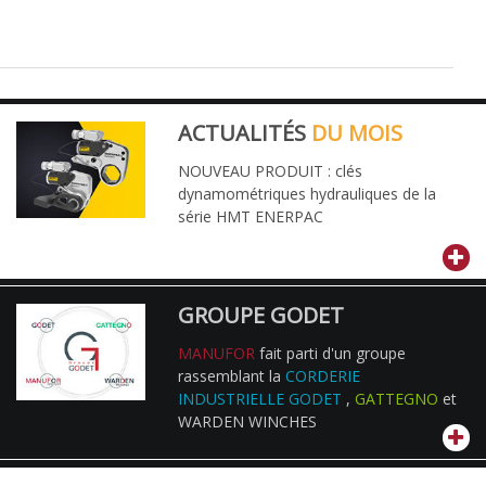
ACTUALITÉS
DU MOIS
NOUVEAU PRODUIT : clés
dynamométriques hydrauliques de la
série HMT ENERPAC
GROUPE GODET
MANUFOR
fait parti d'un groupe
rassemblant la
CORDERIE
INDUSTRIELLE GODET
,
GATTEGNO
et
WARDEN WINCHES