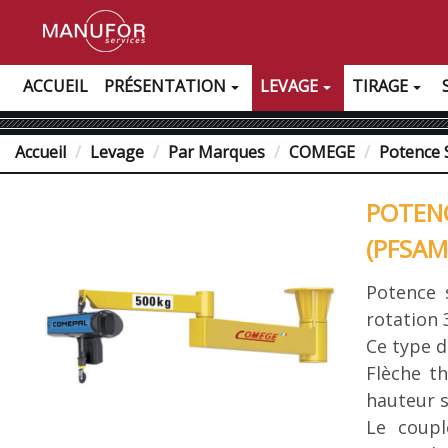
ACCUEIL
PRÉSENTATION
LEVAGE
TIRAGE
Accueil
Levage
Par Marques
COMEGE
Potence 
POTEN
(PFSAM
Potence 
rotation 
Ce type d
Flèche t
hauteur s
Le coupl