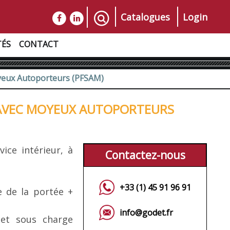
Catalogues
Login
TÉS
CONTACT
yeux Autoporteurs (PFSAM)
 AVEC MOYEUX AUTOPORTEURS
ice intérieur, à
Contactez-nous
+33 (1) 45 91 96 91
e de la portée +
info@godet.fr
 et sous charge