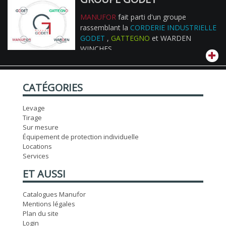
MANUFOR
fait parti d'un groupe
rassemblant la
CORDERIE INDUSTRIELLE
GODET
,
GATTEGNO
et WARDEN
WINCHES
CATÉGORIES
Levage
Tirage
Sur mesure
Équipement de protection individuelle
Locations
Services
ET AUSSI
Catalogues Manufor
Mentions légales
Plan du site
Login