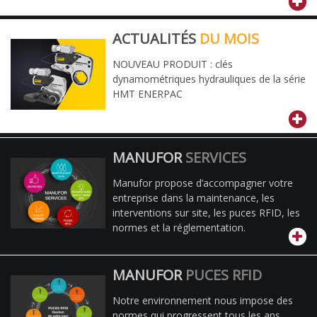
ACTUALITÉS
DU MOIS
NOUVEAU PRODUIT : clés
dynamométriques hydrauliques de la série
HMT ENERPAC
MANUFOR
SERVICES
Manufor propose d’accompagner votre
entreprise dans la maintenance, les
interventions sur site, les puces RFID, les
normes et la réglementation.
MANUFOR
PUCES RFID
Notre environnement nous impose des
normes qui progressent tous les ans.