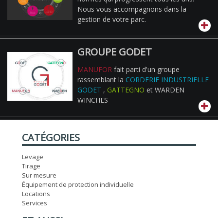
Nous vous accompagnons dans la
gestion de votre parc.
GROUPE GODET
MANUFOR
fait parti d'un groupe
rassemblant la
CORDERIE INDUSTRIELLE
GODET
,
GATTEGNO
et WARDEN
WINCHES
CATÉGORIES
Levage
Tirage
Sur mesure
Équipement de protection individuelle
Locations
Services