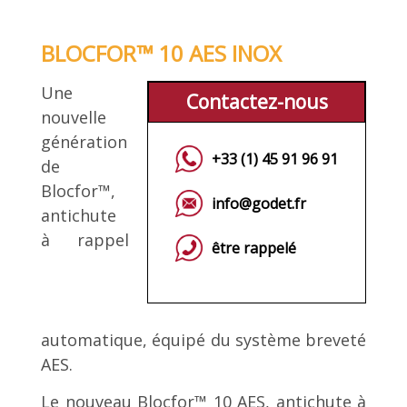
BLOCFOR™ 10 AES INOX
Une
Contactez-nous
nouvelle
génération
+33 (1) 45 91 96 91
de
Blocfor™,
info@godet.fr
antichute
à rappel
être rappelé
automatique, équipé du système breveté
AES.
Le nouveau Blocfor™ 10 AES, antichute à